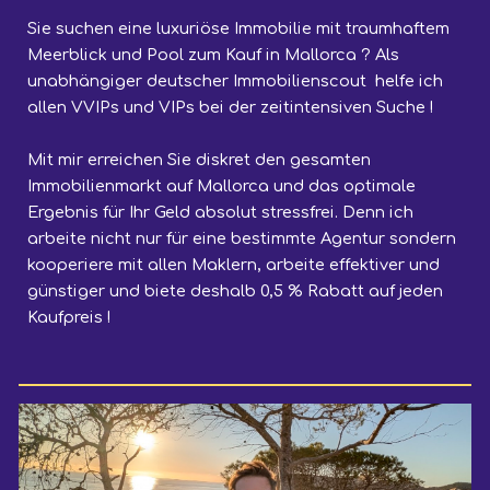
Sie suchen
eine luxuriöse I
mmobilie
m
it traumhafte
m
Meerblick und Pool
zum Kauf in Mallorca
?
Als
unabhängiger deutscher Immobilienscout
helfe ich
allen VVIPs und VIPs
bei de
r
zeitintensiven Suche !
Mit mir
erreichen Sie diskret den gesamten
Immobilienmarkt auf Mallorca und das optimale
Ergebnis für Ihr Geld absolut stressfrei. Denn ich
arbeite nicht nur für eine bestimmte Agentur sondern
kooperiere mit allen Maklern, arbeite effektiver und
günstiger und biete deshalb 0,5 % Rabatt auf jeden
Kaufpreis !