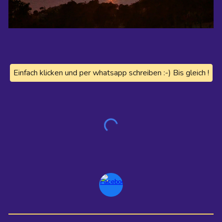
Einfach klicken und per whatsapp schreiben :-) Bis gleich !